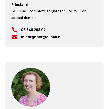
Friesland
GGZ, NAH, complexe zorgvragen, LVB WLZ en
sociaal domein

06 348 298 02

m.bargboer@clionn.nl