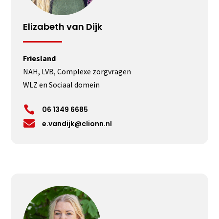
Elizabeth van Dijk
Friesland
NAH, LVB, Complexe zorgvragen
WLZ en Sociaal domein

06 1349 6685

e.vandijk@clionn.nl