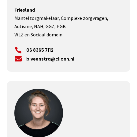
Friesland
Mantelzorgmakelaar, Complexe zorgvragen,
Autisme, NAH, GGZ, PGB
WLZ en Sociaal domein

06 8365 7112

b.veenstra@clionn.nl