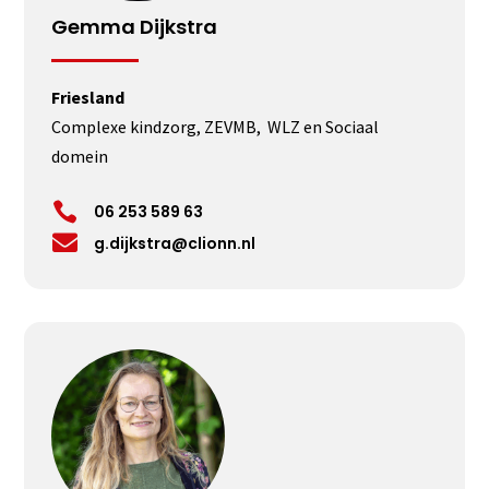
Gemma Dijkstra
Friesland
Complexe kindzorg, ZEVMB, WLZ en Sociaal
domein

06 253 589 63

g.dijkstra@clionn.nl