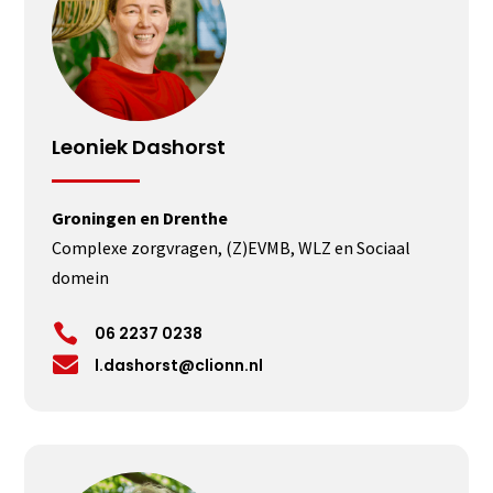
Leoniek Dashorst
Groningen en Drenthe
Complexe zorgvragen, (Z)EVMB, WLZ en Sociaal
domein

06 2237 0238

l.dashorst@clionn.nl