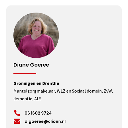
Diane Goeree
Groningen en Drenthe
Mantelzorgmakelaar, WLZ en Sociaal domein, ZvW,
dementie, ALS

06 1602 9724

d.goeree@clionn.nl