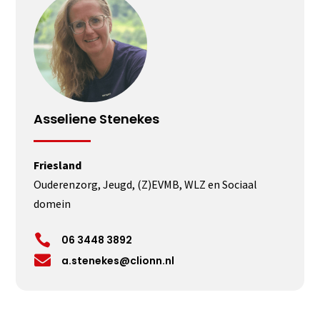
Asseliene Stenekes
Friesland
Ouderenzorg, Jeugd, (Z)EVMB, WLZ en Sociaal
domein

06 3448 3892

a.stenekes@clionn.nl