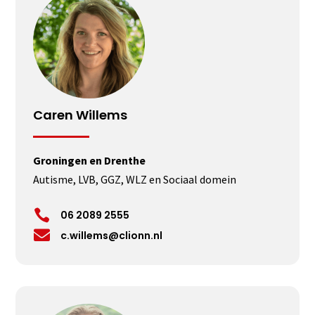
Caren Willems
Groningen en Drenthe
Autisme, LVB, GGZ, WLZ en Sociaal domein

06 2089 2555

c.willems@clionn.nl