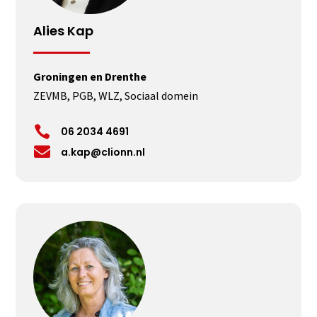
Alies Kap
Groningen en Drenthe
ZEVMB, PGB, WLZ, Sociaal domein

06 2034 4691

a.kap@clionn.nl