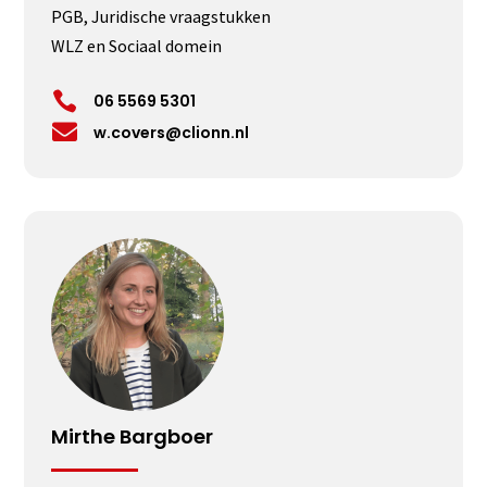
PGB, Juridische vraagstukken
WLZ en Sociaal domein

06 5569 5301

w.covers@clionn.nl
Mirthe Bargboer