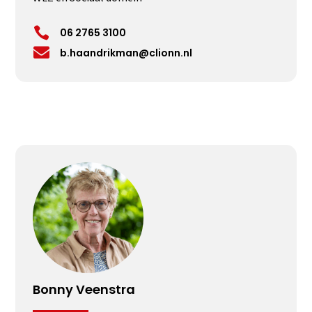

06 2765 3100

b.haandrikman@clionn.nl
Bonny Veenstra