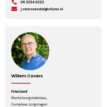

06 3334 6223

j.vanrosendal@clionn.nl
Willem Covers
Friesland
Mantelzorgmakelaar,
Complexe zorgvragen